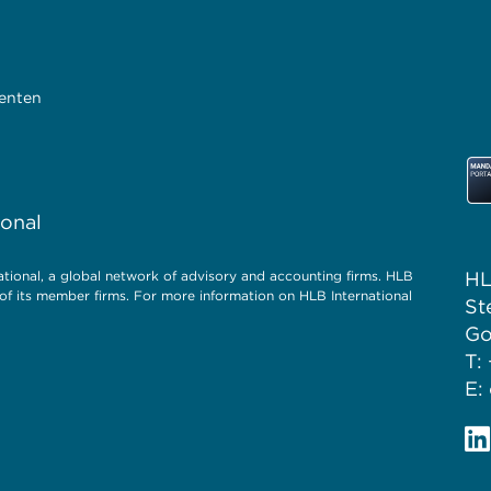
ienten
ional
HL
ional, a global network of advisory and accounting firms. HLB
of its member firms. For more information on HLB International
St
Go
T:
E: