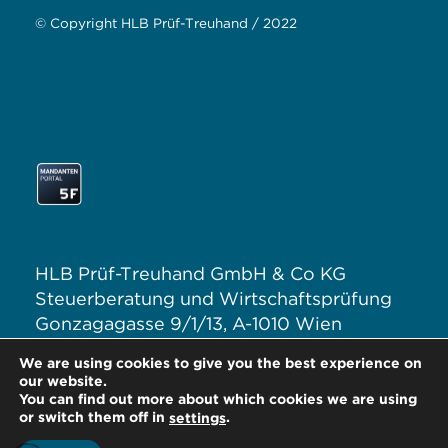
© Copyright HLB Prüf-Treuhand / 2022
HLB Prüf-Treuhand GmbH & Co KG
Steuerberatung und Wirtschaftsprüfung
Gonzagagasse 9/1/13, A-1010 Wien
T: +43 1 313 62–0
We are using cookies to give you the best experience on
E:
office@hlb.at
our website.
You can find out more about which cookies we are using
or switch them off in
.
settings