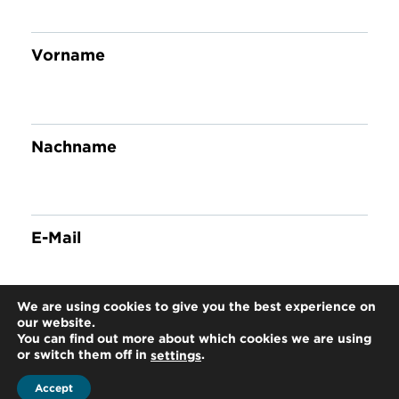
Vorname
Nachname
E-Mail
We are using cookies to give you the best experience on
our website.
### Steuernews für Klienten ###
You can find out more about which cookies we are using
or switch them off in
.
settings
Steuernews für Klienten
Accept